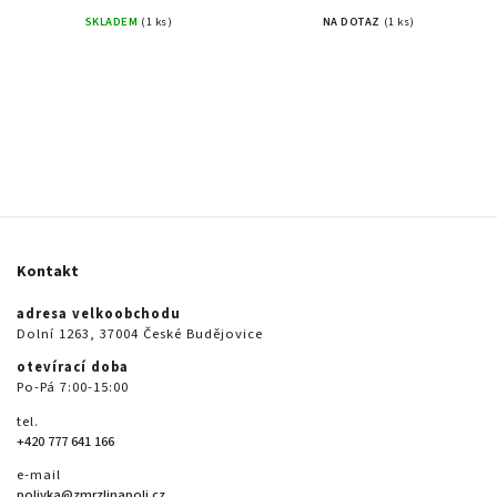
SKLADEM
(1 ks)
NA DOTAZ
(1 ks)
Kontakt
adresa velkoobchodu
Dolní 1263, 37004 České Budějovice
otevírací doba
Po-Pá 7:00-15:00
tel.
+420 777 641 166
e-mail
polivka@zmrzlinapoli.cz