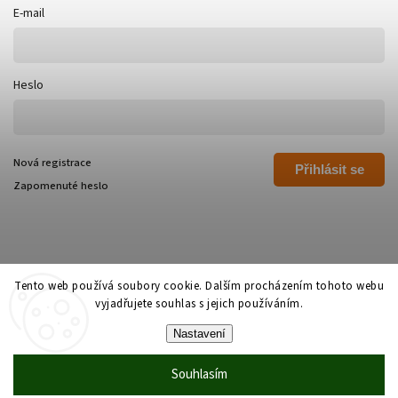
E-mail
Heslo
Nová registrace
Přihlásit se
Zapomenuté heslo
Tento web používá soubory cookie. Dalším procházením tohoto webu
vyjadřujete souhlas s jejich používáním.
Copyright 2026
Polívka Libor - POLI
. Všechna práva vyhrazena.
Nastavení
Grafický návrh vytvořil a nakódoval
Shoptak.cz
Souhlasím
Vytvořil Shoptet