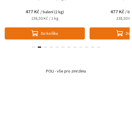
477 Kč
477 Kč
/ balení (2 kg)
/ ba
238,50 Kč / 1 kg
238,50 Kč
Do košíku
Do 
POLI - vše pro zmrzlinu