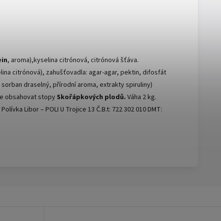
ein
, aroma),kyselina citrónová, citrónová šťáva.
lina citrónová), zahušťovadla: agar-agar, pektin, difosfát
sorban draselný, přírodní aroma, extrakty spiruliny)
může obsahovat stopy
Skořápkových plodů.
Váha 2 kg.
olívka Libor – POLI U Trojice 13 Č.B.t: 722 302 010 DMT: