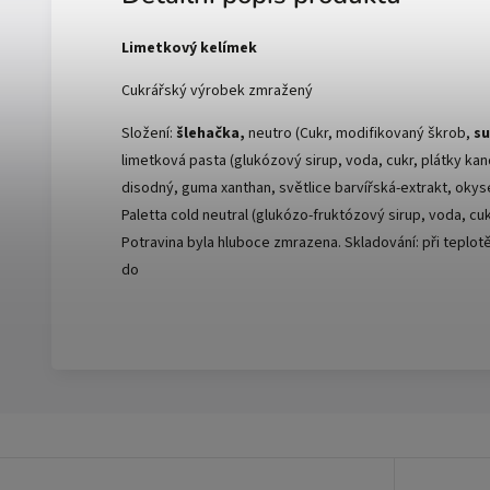
Limetkový kelímek
Cukrářský výrobek zmražený
Složení:
šlehačka,
neutro (Cukr, modifikovaný škrob,
su
limetková pasta (glukózový sirup, voda, cukr, plátky kand
disodný, guma xanthan, světlice barvířská-extrakt, okyse
Paletta cold neutral (glukózo-fruktózový sirup, voda, cu
Potravina byla hluboce zmrazena. Skladování: při teplotě
do