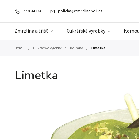
777641166
polivka@zmrzlinapoli.cz
Zmrzlina a tříšť
Cukrářské výrobky
Kornou
Domů
Cukrářské výrobky
Kelímky
Limetka
/
/
/
Limetka