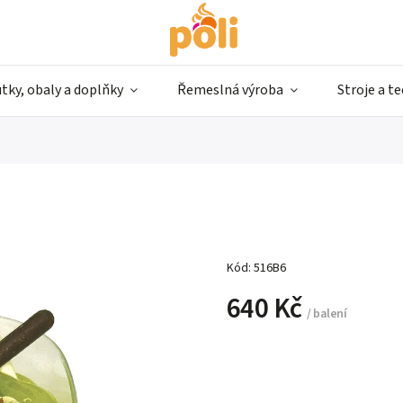
tky, obaly a doplňky
Řemeslná výroba
Stroje a t
Kód:
516B6
640 Kč
/ balení