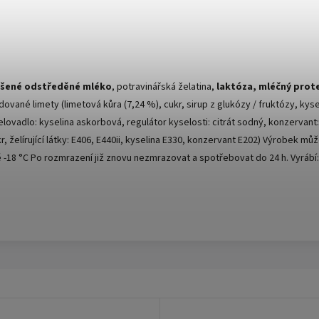
šené odstředěné mléko
, potravinářská želatina,
laktóza, mléčný prot
ované limety (limetová kůra (7,24 %), cukr, sirup z glukózy / fruktózy, kyse
lovadlo: kyselina askorbová, regulátor kyselosti: citrát sodný, konzervant: 
kr, želírující látky: E406, E440ii, kyselina E330, konzervant E202) Výrobek 
 -18 °C Po rozmrazení již znovu nezmrazovat a spotřebovat do 24 h. Vyrábí: P