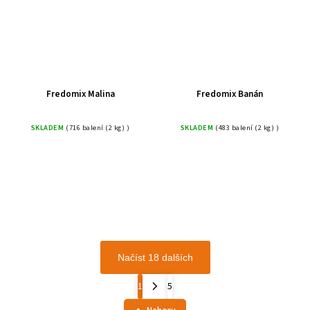
Fredomix Malina
Fredomix Banán
SKLADEM
(716 balení (2 kg) )
SKLADEM
(483 balení (2 kg) )
Načíst 18 dalších
1
5