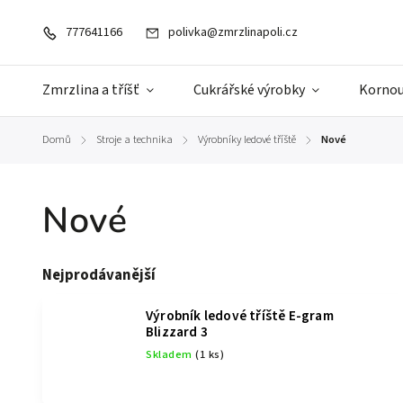
777641166
polivka@zmrzlinapoli.cz
Zmrzlina a tříšť
Cukrářské výrobky
Kornou
Domů
Stroje a technika
Výrobníky ledové tříště
Nové
/
/
/
Nové
Nejprodávanější
Výrobník ledové tříště E-gram
Blizzard 3
Skladem
(1 ks)