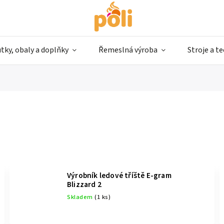
tky, obaly a doplňky
Řemeslná výroba
Stroje a t
Výrobník ledové tříště E-gram
Blizzard 2
Skladem
(1 ks)