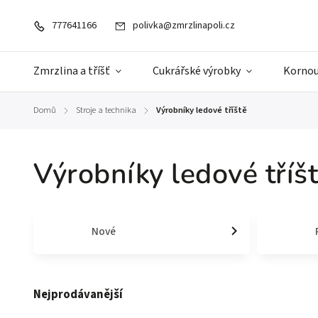
777641166
polivka@zmrzlinapoli.cz
Zmrzlina a tříšť
Cukrářské výrobky
Kornou
Domů
Stroje a technika
Výrobníky ledové tříště
/
/
Výrobníky ledové tříš
Nové
Nejprodávanější