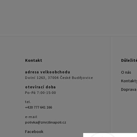
Kontakt
Důležit
adresa velkoobchodu
O nás
Dolní 1263, 37004 České Budějovice
Kontakt
otevírací doba
Doprava
Po-Pá 7:00-15:00
tel.
+420 777 641 166
e-mail
polivka@zmrzlinapoli.cz
Facebook