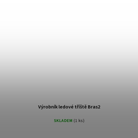
Výrobník ledové tříště Bras2
SKLADEM
(1 ks)