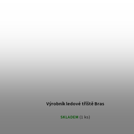
Výrobník ledové tříště Bras
SKLADEM
(1 ks)