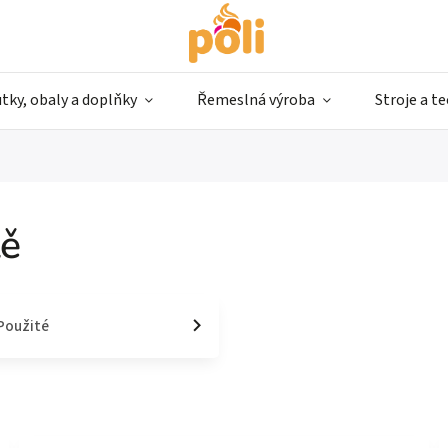
tky, obaly a doplňky
Řemeslná výroba
Stroje a t
tě
Použité