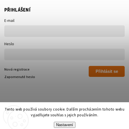
PŘIHLÁŠENÍ
E-mail
Heslo
Nová registrace
Přihlásit se
Zapomenuté heslo
Tento web používá soubory cookie. Dalším procházením tohoto webu
vyjadřujete souhlas s jejich používáním.
Copyright 2026
Polívka Libor - POLI
. Všechna práva vyhrazena.
Nastavení
Grafický návrh vytvořil a nakódoval
Shoptak.cz