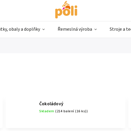
tky, obaly a doplňky
Řemeslná výroba
Stroje a t
Čokoládový
Skladem
(214 balení (16 ks))