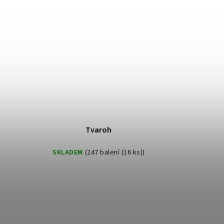
Tvaroh
SKLADEM
(247 balení (16 ks))