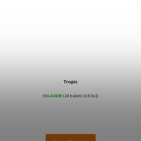
Tropic
SKLADEM
(24 balení (16 ks))