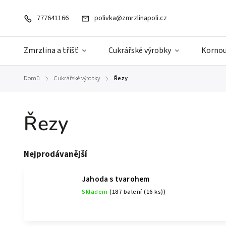
777641166
polivka@zmrzlinapoli.cz
Zmrzlina a tříšť
Cukrářské výrobky
Kornou
Domů
Cukrářské výrobky
Řezy
/
/
Řezy
Nejprodávanější
Jahoda s tvarohem
Skladem
(187 balení (16 ks))