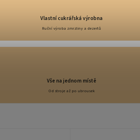
Vlastní cukrářská výrobna
Ruční výroba zmrzliny a dezertů
Vše na jednom místě
Od stroje až po ubrousek