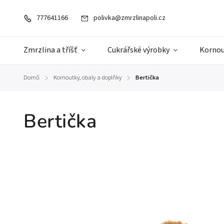
777641166
polivka@zmrzlinapoli.cz
Zmrzlina a tříšť
Cukrářské výrobky
Kornou
Domů
Kornoutky, obaly a doplňky
Bertička
/
/
Bertička