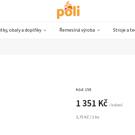
tky, obaly a doplňky
Řemeslná výroba
Stroje a t
Kód:
158
1 351 Kč
/ balení
3,75 Kč / 1 ks