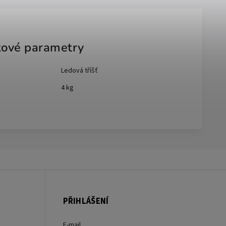
ové parametry
Ledová tříšť
4 kg
PŘIHLÁŠENÍ
E-mail