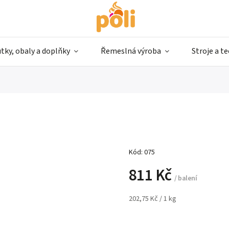
tky, obaly a doplňky
Řemeslná výroba
Stroje a t
Kód:
075
811 Kč
/ balení
202,75 Kč / 1 kg