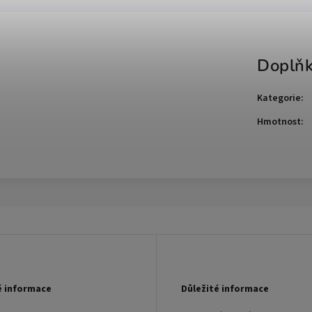
Doplňk
Kategorie
:
Hmotnost
:
é informace
Důležité informace