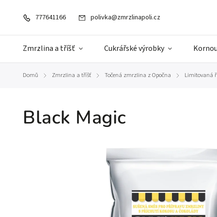
777641166
polivka@zmrzlinapoli.cz
Zmrzlina a tříšť
Cukrářské výrobky
Kornou
Domů
Zmrzlina a tříšť
Točená zmrzlina z Opočna
Limitovaná 
/
/
/
Black Magic