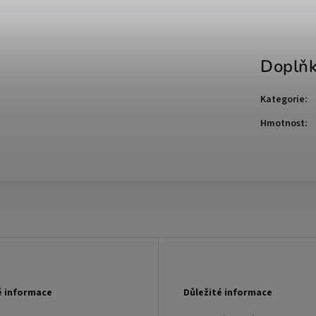
Doplňk
Kategorie
:
Hmotnost
:
é informace
Důležité informace