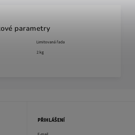
ové parametry
Limitovaná řada
2 kg
PŘIHLÁŠENÍ
E-mail