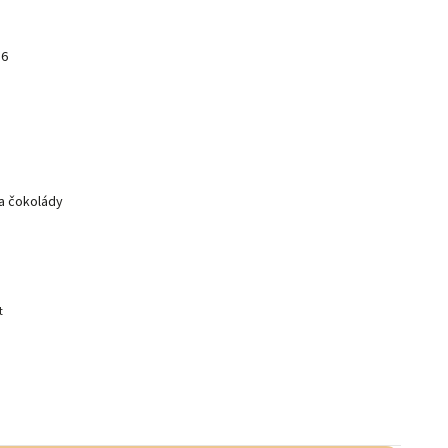
26
 a čokolády
t