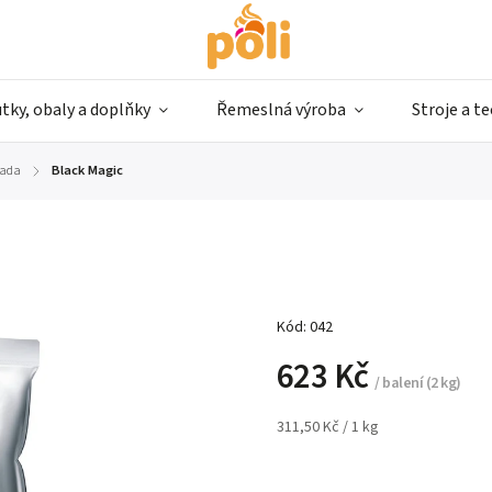
tky, obaly a doplňky
Řemeslná výroba
Stroje a t
řada
Black Magic
/
Kód:
042
623 Kč
/ balení (2 kg)
311,50 Kč / 1 kg