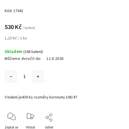
Kód:
17441
530 Kč
/ balení
1,23 Kč / 1 ks
Skladem
(168 balení)
Můžeme doručit do:
12.8.2026
V balení je430 ks rozměry kornoutu 108/47
Zeptat se
Hlídat
Sdílet