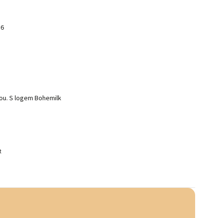
26
bou. S logem Bohemilk
t