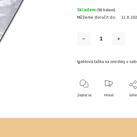
Skladem
(98 balení)
Můžeme doručit do:
11.8.20
Igelitová taška na zmrzliny s se
Zeptat se
Hlídat
Sdíle