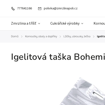
777641166
polivka@zmrzlinapoli.cz
Zmrzlina a tříšť
Cukrářské výrobky
Kornou
Domů
Kornoutky, obaly a doplňky
Lžičky, ubrousky, brčka
Igeli
/
/
/
Igelitová taška Bohemi