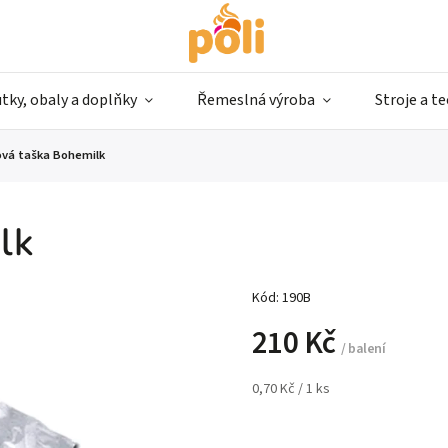
tky, obaly a doplňky
Řemeslná výroba
Stroje a t
tová taška Bohemilk
lk
Kód:
190B
210 Kč
/ balení
0,70 Kč / 1 ks