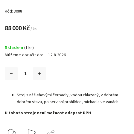
Kód:
3088
88 000 Kč
/ ks
Skladem
(1 ks)
Můžeme doručit do:
12.8.2026
Stroj s nášlehovými čerpadly, vodou chlazený, v dobrém
dobrém stavu, po servisní prohlídce, míchadla ve vanách.
U tohoto stroje není možnost odepsat DPH