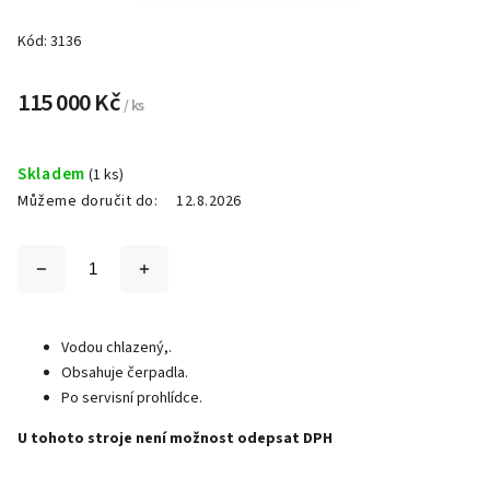
Kód:
3136
115 000 Kč
/ ks
Skladem
(1 ks)
Můžeme doručit do:
12.8.2026
Vodou chlazený,.
Obsahuje čerpadla.
Po servisní prohlídce.
U tohoto stroje není možnost odepsat DPH