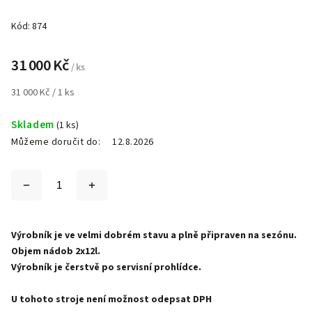
Kód:
874
31 000 Kč
/ ks
31 000 Kč / 1 ks
Skladem
(1 ks)
Můžeme doručit do:
12.8.2026
Výrobník je ve velmi dobrém stavu a plně připraven na sezónu.
Objem nádob 2x12l.
Výrobník je čerstvě po servisní prohlídce.
U tohoto stroje není možnost odepsat DPH