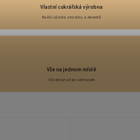
Vlastní cukrářská výrobna
Ruční výroba zmrzliny a dezertů
Vše na jednom místě
Od stroje až po ubrousek