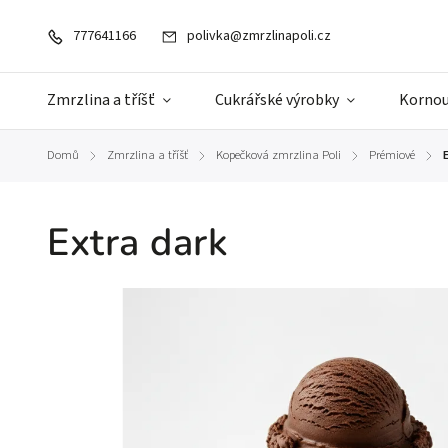
777641166
polivka@zmrzlinapoli.cz
Zmrzlina a tříšť
Cukrářské výrobky
Kornou
Domů
Zmrzlina a tříšť
Kopečková zmrzlina Poli
Prémiové
/
/
/
/
Extra dark