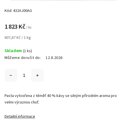
Kód:
432AJ00AG
1 823 Kč
/ ks
607,67 Kč / 1 kg
Skladem
(1 ks)
Můžeme doručit do:
12.8.2026
Pasta vytvořena z téměř 40 % kávy se silným přírodním aroma pro
velmi výraznou chuť.
Detailní informace