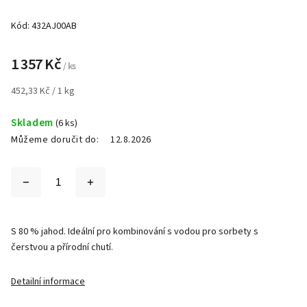
Kód:
432AJ00AB
1 357 Kč
/ ks
452,33 Kč / 1 kg
Skladem
(6 ks)
Můžeme doručit do:
12.8.2026
S 80 % jahod. Ideální pro kombinování s vodou pro sorbety s
čerstvou a přírodní chutí.
Detailní informace