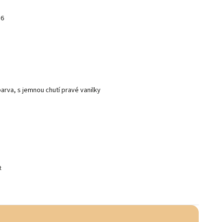
26
barva, s jemnou chutí pravé vanilky
t