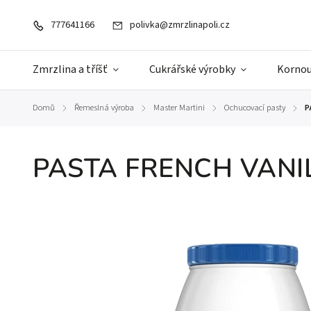
777641166
polivka@zmrzlinapoli.cz
Zmrzlina a tříšť
Cukrářské výrobky
Kornou
Domů
Řemeslná výroba
Master Martini
Ochucovací pasty
P
/
/
/
/
PASTA FRENCH VANI