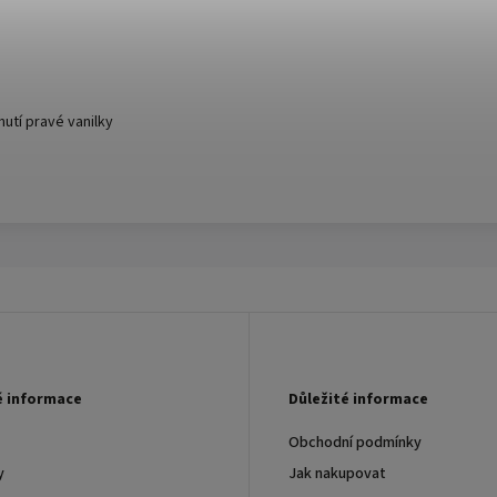
hutí pravé vanilky
é informace
Důležité informace
Obchodní podmínky
y
Jak nakupovat