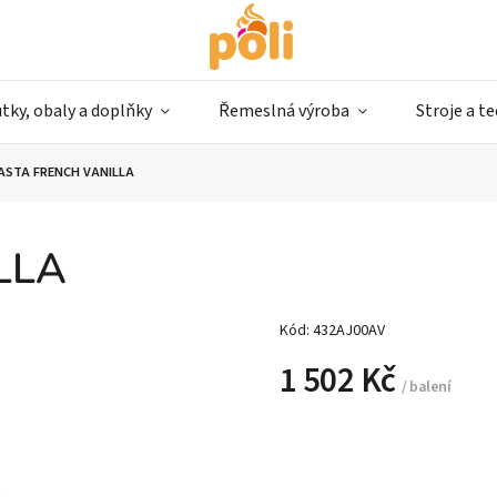
tky, obaly a doplňky
Řemeslná výroba
Stroje a t
ASTA FRENCH VANILLA
LLA
Kód:
432AJ00AV
1 502 Kč
/ balení