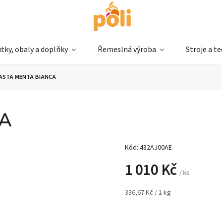
tky, obaly a doplňky
Řemeslná výroba
Stroje a t
ASTA MENTA BIANCA
CA
Kód:
432AJ00AE
1 010 Kč
/ ks
336,67 Kč / 1 kg