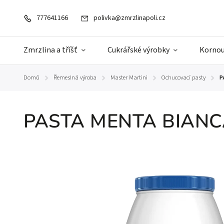
777641166
polivka@zmrzlinapoli.cz
Zmrzlina a tříšť
Cukrářské výrobky
Kornou
Domů
Řemeslná výroba
Master Martini
Ochucovací pasty
P
/
/
/
/
PASTA MENTA BIAN