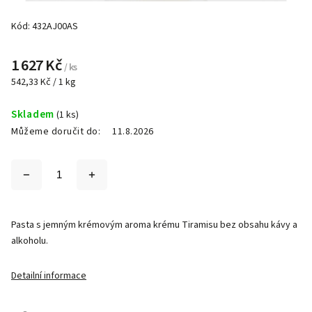
Kód:
432AJ00AS
1 627 Kč
/ ks
542,33 Kč / 1 kg
Skladem
(1 ks)
Můžeme doručit do:
11.8.2026
Pasta s jemným krémovým aroma krému Tiramisu bez obsahu kávy a
alkoholu.
Detailní informace