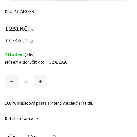
Kód:
432AE37PR
1 231 Kč
/ ks
410,33 Kč / 1 kg
Skladem
(2 ks)
Můžeme doručit do:
12.8.2026
100 % arašídová pasta s intenzivní chutí arašídů.
Detailní informace