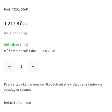
Kód:
432AJ00AP
1 217 Kč
/ ks
405,67 Kč / 1 kg
Skladem
(1 ks)
Můžeme doručit do:
12.8.2026
Pasta s typickým aroma vanilkových sušenek. Vyrobena z mléka a
vaječných žloutků.
Detailní informace