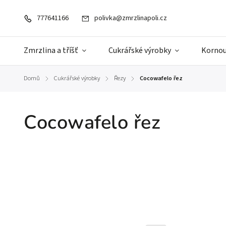
777641166
polivka@zmrzlinapoli.cz
Zmrzlina a tříšť
Cukrářské výrobky
Kornou
Domů
Cukrářské výrobky
Řezy
Cocowafelo řez
/
/
/
Cocowafelo řez