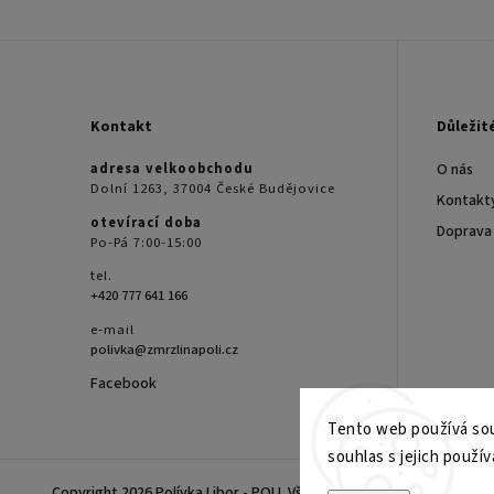
Kontakt
Důležit
adresa velkoobchodu
O nás
Dolní 1263, 37004 České Budějovice
Kontakt
otevírací doba
Doprava
Po-Pá 7:00-15:00
tel.
+420 777 641 166
e-mail
polivka@zmrzlinapoli.cz
Facebook
Tento web používá sou
souhlas s jejich použív
Copyright 2026
Polívka Libor - POLI
. Všechna práva vyhrazena.