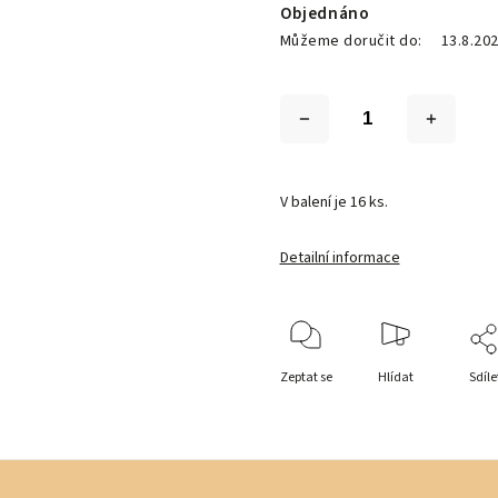
Objednáno
Můžeme doručit do:
13.8.20
V balení je 16 ks.
Detailní informace
Zeptat se
Hlídat
Sdíle