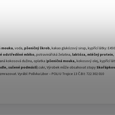
á mouka
, voda,
pšeničný škrob
, kakao glukózový sirup, kypřící látky: E45
é odstředěné mléko
, potravinářská želatina,
laktóza, mléčný protein
,
ná kokosová dužina, oplatka (
pšeničná mouka,
kokosový olej, kypřící lá
dle,
sušené podmáslí
).cukr, Výrobek může obsahovat stopy
Skořápkov
mrazovat. Vyrábí: Polívka Libor – POLI U Trojice 13 Č.B.t: 722 302 010