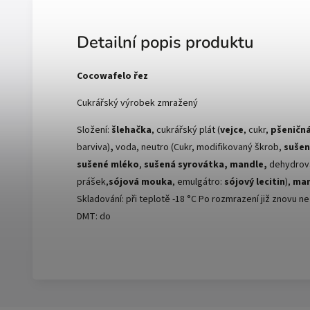
Detailní popis produktu
Cocowafelo řez
Cukrářský výrobek zmražený
Složení:
šlehačka
, cukrářský plát (
vejce
, cukr,
pšeničn
barviva)
,
voda, neutro (Cukr, modifikovaný škrob,
sušen
sušené mléko
,
sušená syrovátka, mandle,
dehydrova
prášek,
sójová mouka
, emulgátro:
sójový lecitin
),
man
Skladování: při teplotě -18 °C Po rozmrazení již znovu nez
DMT: do