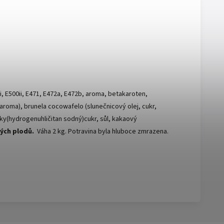
0i, E500ii, E471, E472a, E472b, aroma, betakaroten,
 aroma), brunela cocowafelo (slunečnicový olej, cukr,
tky(hydrogenuhličitan sodný)cukr, sůl, kakaový
ých plodů.
Váha 2 kg. Potravina byla hluboce zmrazena.