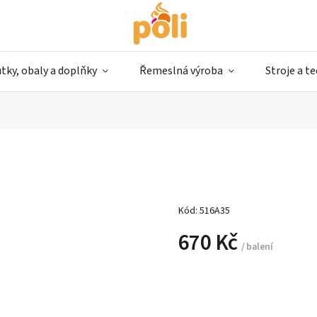
tky, obaly a doplňky
Řemeslná výroba
Stroje a t
Kód:
516A35
670 Kč
/ balení