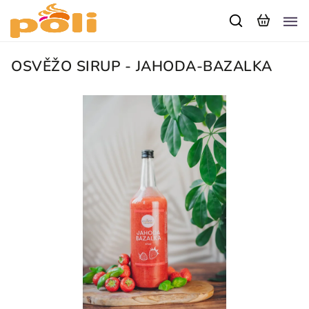
OSVĚŽO SIRUP - JAHODA-BAZALKA