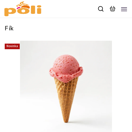
Fík
Novinka