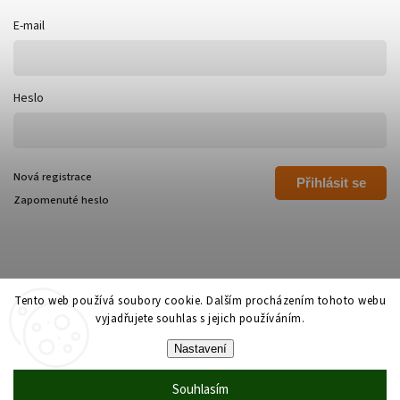
E-mail
Heslo
Nová registrace
Přihlásit se
Zapomenuté heslo
Tento web používá soubory cookie. Dalším procházením tohoto webu
vyjadřujete souhlas s jejich používáním.
Copyright 2026
Polívka Libor - POLI
. Všechna práva vyhrazena.
Nastavení
Grafický návrh vytvořil a nakódoval
Shoptak.cz
Souhlasím
Vytvořil Shoptet