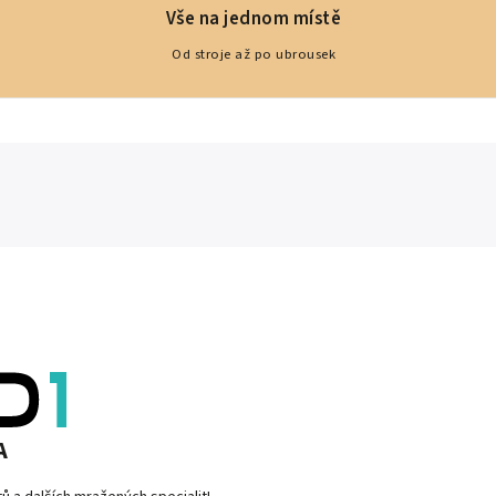
Vše na jednom místě
Od stroje až po ubrousek
A