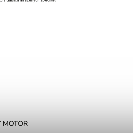
ů a dalších mražených specialit!
Ý MOTOR