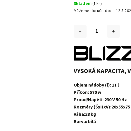
Skladem
(1 ks)
Můžeme doručit do:
12.8.20
VYSOKÁ KAPACITA, 
Objem nádoby (l): 11 l
Příkon: 570 w
Proud/Napětí: 230 V 50 Hz
Rozměry (ŠxHxV):20x55x75
Váha:28 kg
Barva: bílá