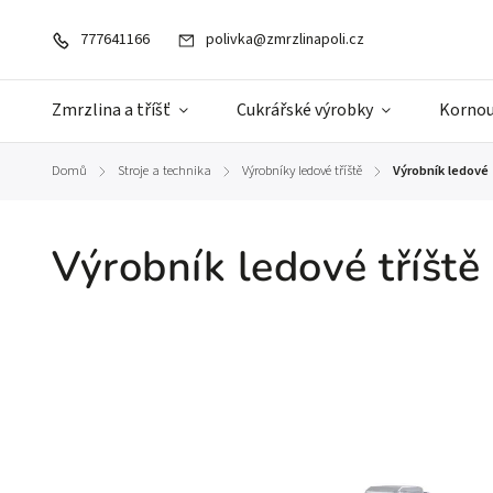
777641166
polivka@zmrzlinapoli.cz
Zmrzlina a tříšť
Cukrářské výrobky
Kornou
Domů
Stroje a technika
Výrobníky ledové tříště
Výrobník ledové 
/
/
/
Výrobník ledové tříště