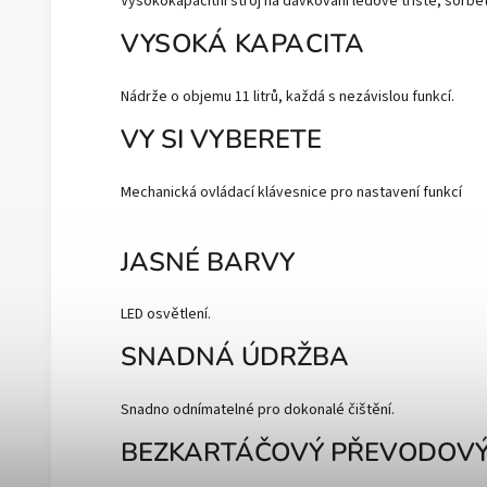
Vysokokapacitní stroj na dávkování ledové tříště, sorbet
VYSOKÁ KAPACITA
Nádrže o objemu 11 litrů, každá s nezávislou funkcí.
VY SI VYBERETE
Mechanická ovládací klávesnice pro nastavení funkcí
JASNÉ BARVY
LED osvětlení.
SNADNÁ ÚDRŽBA
Snadno odnímatelné pro dokonalé čištění.
BEZKARTÁČOVÝ PŘEVODOV