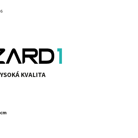
26
VYSOKÁ KVALITA
 cm