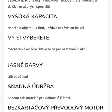
Vysokokapacitní stroj na dávkování ledové tříště, sorbetů a
dalších mražených specialit!
VYSOKÁ KAPACITA
Nádrže o objemu 11 litrů, každá s nezávislou funkcí.
VY SI VYBERETE
Mechanická ovládací klávesnice pro nastavení funkcí
JASNÉ BARVY
LED osvětlení.
SNADNÁ ÚDRŽBA
Snadno odnímatelné pro dokonalé čištění.
BEZKARTÁČOVÝ PŘEVODOVÝ MOTOR