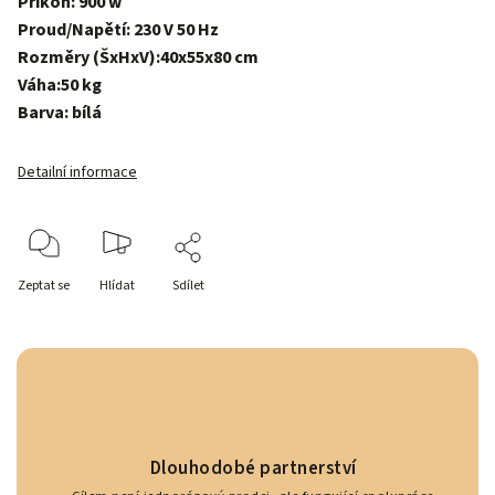
Příkon: 900 w
Proud/Napětí: 230 V 50 Hz
Rozměry (ŠxHxV):40x55x80 cm
Váha:50 kg
Barva: bílá
Detailní informace
Zeptat se
Hlídat
Sdílet
Dlouhodobé partnerství