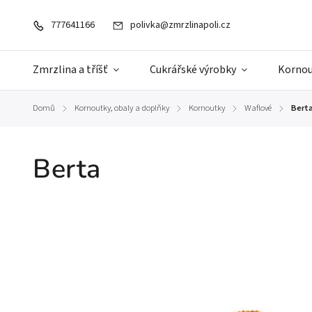
777641166
polivka@zmrzlinapoli.cz
Zmrzlina a tříšť
Cukrářské výrobky
Kornou
Domů
Kornoutky, obaly a doplňky
Kornoutky
Waflové
Bert
/
/
/
/
Berta