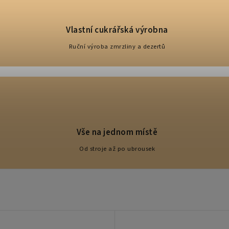
Vlastní cukrářská výrobna
Ruční výroba zmrzliny a dezertů
Vše na jednom místě
Od stroje až po ubrousek