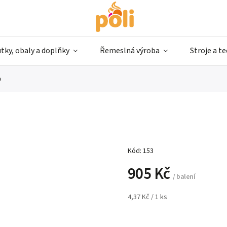
tky, obaly a doplňky
Řemeslná výroba
Stroje a t
a
Kód:
153
905 Kč
/ balení
4,37 Kč / 1 ks