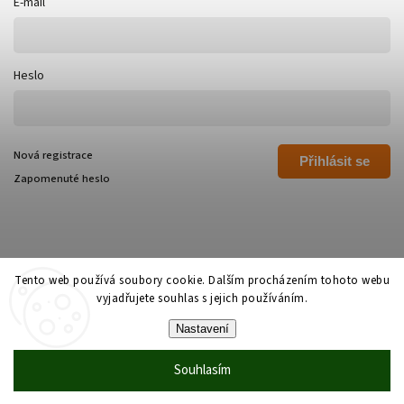
E-mail
Heslo
Nová registrace
Přihlásit se
Zapomenuté heslo
Tento web používá soubory cookie. Dalším procházením tohoto webu
vyjadřujete souhlas s jejich používáním.
Copyright 2026
Polívka Libor - POLI
. Všechna práva vyhrazena.
Nastavení
Grafický návrh vytvořil a nakódoval
Shoptak.cz
Souhlasím
Vytvořil Shoptet