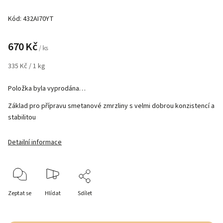
Kód:
432AI70YT
670 Kč
/ ks
335 Kč / 1 kg
Položka byla vyprodána…
Základ pro přípravu smetanové zmrzliny s velmi dobrou konzistencí a
stabilitou
Detailní informace
Zeptat se
Hlídat
Sdílet