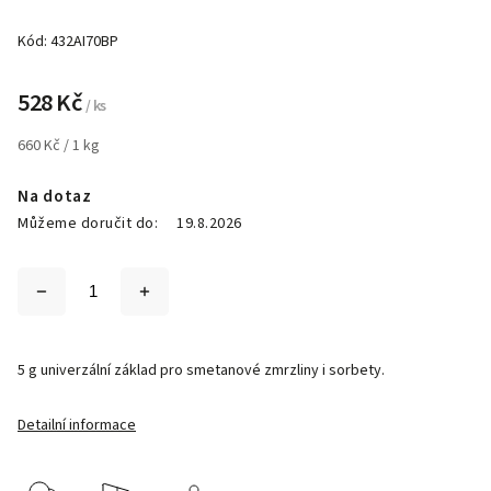
Kód:
432AI70BP
528 Kč
/ ks
660 Kč / 1 kg
Na dotaz
Můžeme doručit do:
19.8.2026
5 g univerzální základ pro smetanové zmrzliny i sorbety.
Detailní informace