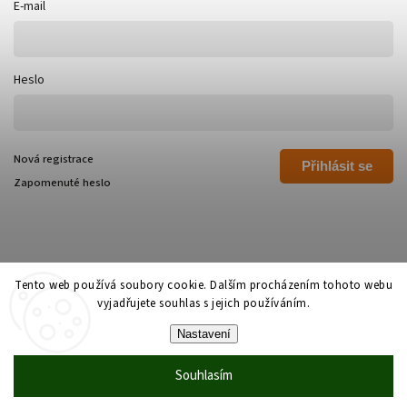
E-mail
Heslo
Nová registrace
Přihlásit se
Zapomenuté heslo
Tento web používá soubory cookie. Dalším procházením tohoto webu
vyjadřujete souhlas s jejich používáním.
Copyright 2026
Polívka Libor - POLI
. Všechna práva vyhrazena.
Nastavení
Grafický návrh vytvořil a nakódoval
Shoptak.cz
Souhlasím
Vytvořil Shoptet