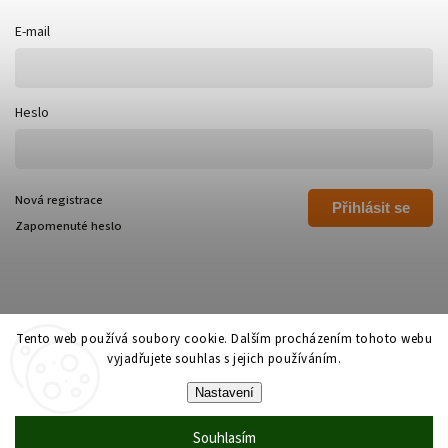
E-mail
Heslo
Nová registrace
Přihlásit se
Zapomenuté heslo
Tento web používá soubory cookie. Dalším procházením tohoto webu
vyjadřujete souhlas s jejich používáním.
Copyright 2026
Polívka Libor - POLI
. Všechna práva vyhrazena.
Nastavení
Grafický návrh vytvořil a nakódoval
Shoptak.cz
Souhlasím
Vytvořil Shoptet