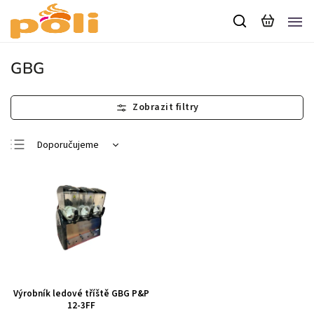
GBG
Doporučujeme
Nejlevnější
Nejdražší
Nejprodávanější
Abecedně
Výrobník ledové tříště GBG P&P
12-3FF