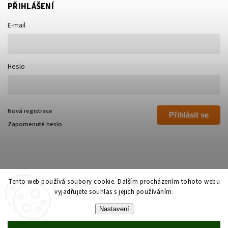
PŘIHLÁŠENÍ
E-mail
Heslo
Nová registrace
Přihlásit se
Zapomenuté heslo
Tento web používá soubory cookie. Dalším procházením tohoto webu
vyjadřujete souhlas s jejich používáním.
Copyright 2026
Polívka Libor - POLI
. Všechna práva vyhrazena.
Nastavení
Grafický návrh vytvořil a nakódoval
Shoptak.cz