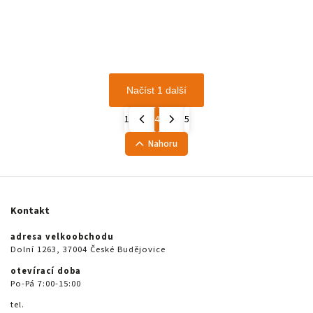
Načíst 1 další
1
4
5
Nahoru
Kontakt
adresa velkoobchodu
Dolní 1263, 37004 České Budějovice
otevírací doba
Po-Pá 7:00-15:00
tel.